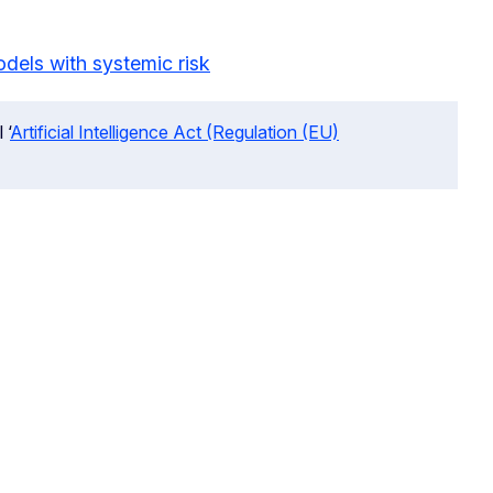
odels with systemic risk
 ‘
Artificial Intelligence Act (Regulation (EU)