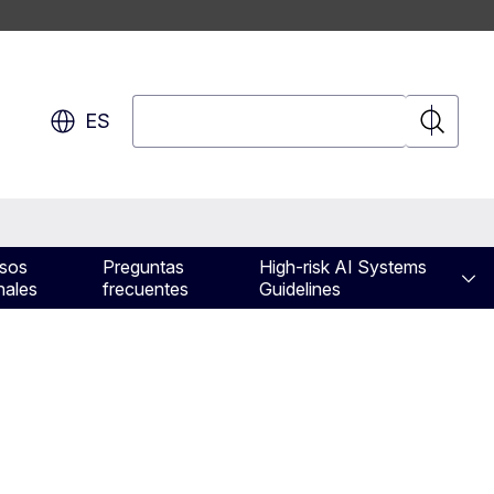
Buscar
ES
Buscar
sos
Preguntas
High-risk AI Systems
nales
frecuentes
Guidelines