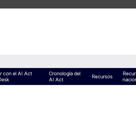
r con el AI Act
Cronología del
Recur
Recursos
Desk
AI Act
nacio