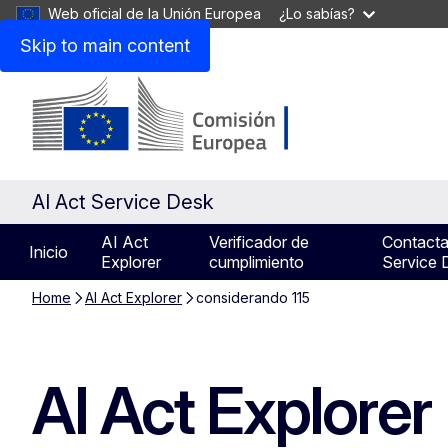
Web oficial de la Unión Europea
¿Lo sabías?
Skip to main content
AI Act Service Desk
AI Act
Verificador de
Contacta
Inicio
Explorer
cumplimiento
Service 
Home
AI Act Explorer
considerando 115
AI Act Explorer