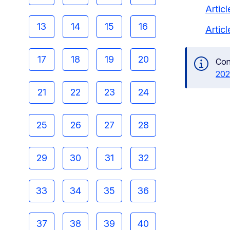
Artic
13
14
15
16
Artic
17
18
19
20
Con
202
21
22
23
24
25
26
27
28
29
30
31
32
33
34
35
36
37
38
39
40