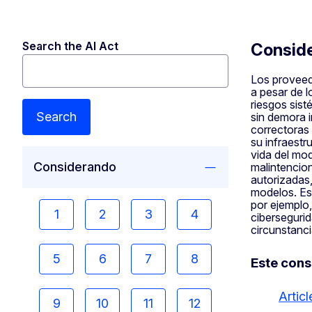
Search the AI Act
consid
Los proveedo
a pesar de 
riesgos sist
Search
sin demora i
correctoras
su infraestr
vida del mod
Considerando
malintencio
autorizadas,
modelos. Esa
por ejemplo,
1
2
3
4
cibersegurid
circunstanci
5
6
7
8
Este cons
Artic
9
10
11
12