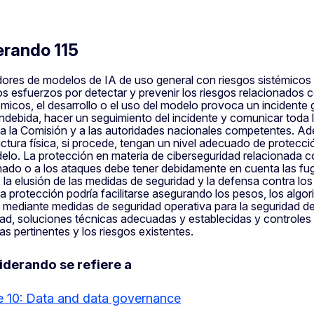
erando 115
res de modelos de IA de uso general con riesgos sistémicos de
los esfuerzos por detectar y prevenir los riesgos relacionados
émicos, el desarrollo o el uso del modelo provoca un incidente
ndebida, hacer un seguimiento del incidente y comunicar toda l
 a la Comisión y a las autoridades nacionales competentes. A
uctura física, si procede, tengan un nivel adecuado de protecci
elo. La protección en materia de ciberseguridad relacionada c
nado o a los ataques debe tener debidamente en cuenta las fug
 la elusión de las medidas de seguridad y la defensa contra lo
 protección podría facilitarse asegurando los pesos, los algor
 mediante medidas de seguridad operativa para la seguridad de
ad, soluciones técnicas adecuadas y establecidas y controles 
as pertinentes y los riesgos existentes.
iderando se refiere a
le 10: Data and data governance